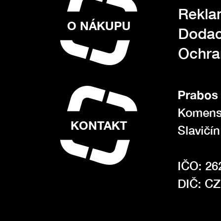
Rekla
O NÁKUPU
Dodac
Ochra
Prabos 
Komens
KONTAKT
Slavičí
IČO: 26
DIČ: C