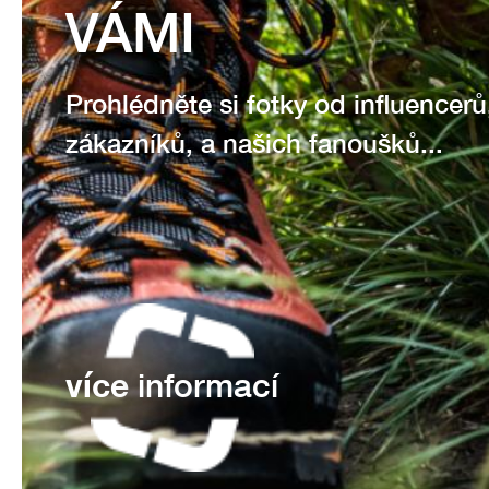
VÁMI
Prohlédněte si fotky od influencerů
zákazníků, a našich fanoušků...
více
informací