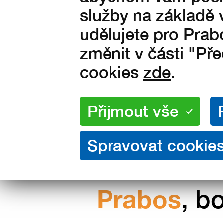
Vyrobeno ve Slavičíně v Čes
služby na základě 
republice
udělujete pro Prab
změnit v části "Př
cookies
zde
.
Nakupujte přímo od výrobce
Prabos
, b