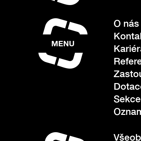
O nás
Konta
MENU
Kariér
Refer
Zasto
Dotac
Sekce
Oznam
Všeob