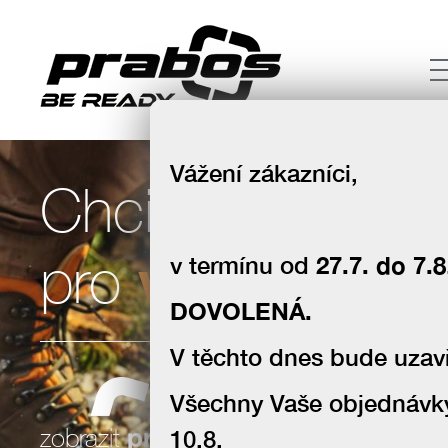
Vážení zákazníci,
Chci boty
volný čas
pro
v termínu od
27.7. do 7.8
DOVOLENÁ.
V těchto dnes bude uzavř
Všechny Vaše objednávk
souhlas se zpracováním osobních
zobrazit
produkty
10.8.
údajů za účelem zasílání