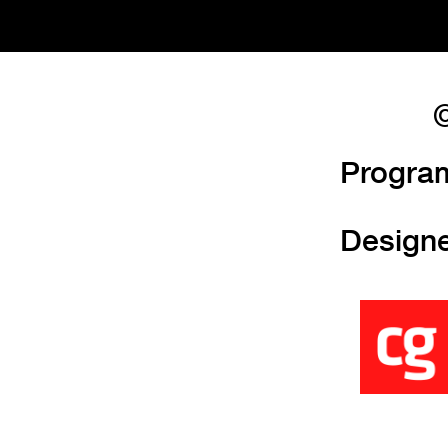
©
Progra
Design