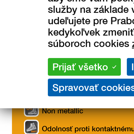
služby na základe 
udeľujete pre Prab
kedykoľvek zmeniť 
súboroch cookies
Vlastnosti
Popis
Ta
/ materiály
veľ
Vlastnosti produktu
Non metallic
Odolnosť proti kontaktném