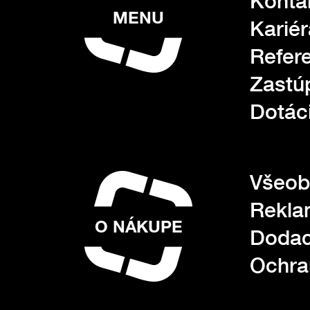
Konta
MENU
Kariér
Refer
Zastú
Dotác
Všeob
Rekla
O NÁKUPE
Dodac
Ochra