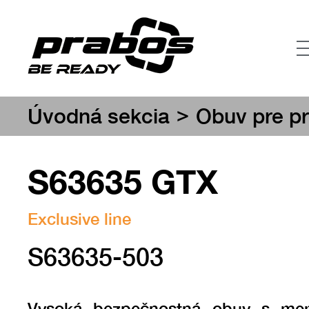
>
Úvodná sekcia
Obuv pre pr
S63635 GTX
Exclusive line
S63635-503
Vysoká bezpečnostná obuv s me