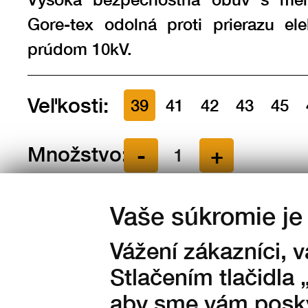
Gore-tex odolná proti prierazu ele
prúdom 10kV.
Veľkosti:
39
41
42
43
45
Množstvo:
na sklade
Vaše súkromie je 
4 490
Kč s DPH
Vážení zákazníci, 
3 711 Kč bez DPH
Stlačením tlačidla 
aby sme vám posky