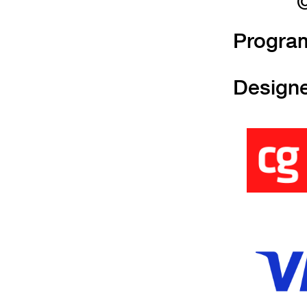
©
Progra
Design