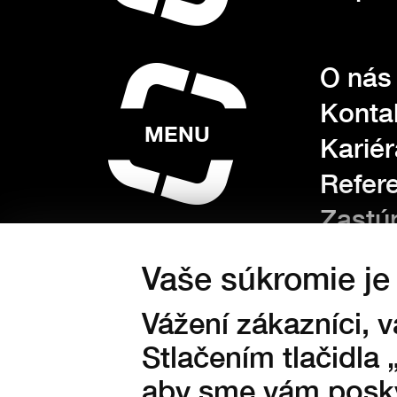
O nás
Konta
MENU
Kariér
Refer
Zastú
Dotác
Vaše súkromie je 
Vážení zákazníci, 
Všeob
Stlačením tlačidla 
Rekla
aby sme vám posky