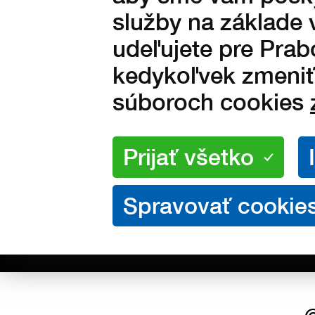
O NÁKUPE
Dodac
služby na základe 
Ochra
udeľujete pre Prab
kedykoľvek zmeniť 
súboroch cookies
KONTAKT