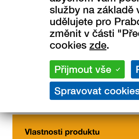
3 690
Kč s DPH
služby na základě 
udělujete pro Prab
3 050 Kč bez DPH
změnit v části "Př
cookies
zde
.
Vlastnosti
Popis
Ta
/ materiály
vel
Vlastnosti produktu