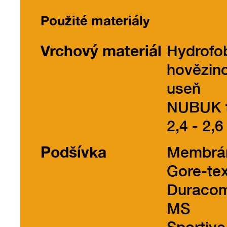
Použité materiály
Vrchový materiál
Hydrofo
hovězin
useň
NUBUK t
2,4 - 2,6
Podšívka
Membrá
Gore-te
Duraco
MS