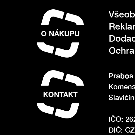
Všeob
Rekla
O NÁKUPU
Dodac
Ochra
Prabos 
Komens
KONTAKT
Slavičí
IČO: 26
DIČ: C