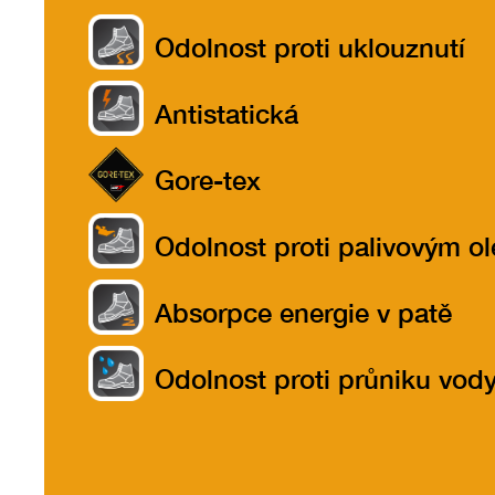
Odolnost proti uklouznutí
Antistatická
Gore-tex
Odolnost proti palivovým o
Absorpce energie v patě
Odolnost proti průniku vod