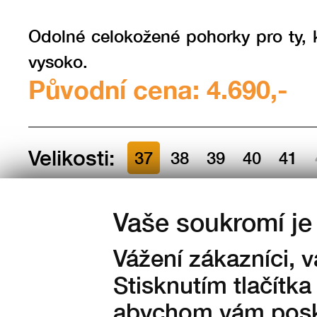
Odolné celokožené pohorky pro ty, k
vysoko.
Původní cena: 4.690,-
Velikosti:
37
38
39
40
41
44
45
46
47
48
Vaše soukromí je 
Množství:
Vážení zákazníci, 
Stisknutím tlačítka
na skladě
abychom vám posky