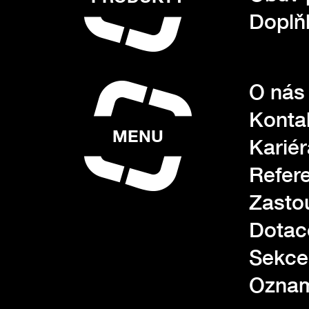
Doplňk
O nás
Konta
MENU
Kariér
Refer
Zasto
Dotac
Sekce
Oznam