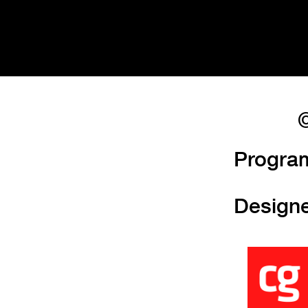
©
Progra
Design