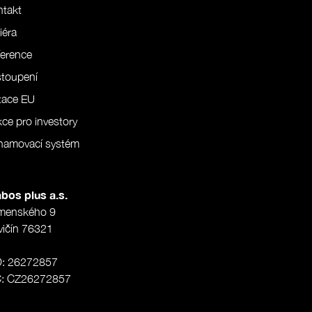
ntakt
iéra
erence
stoupení
tace EU
ce pro investory
namovací systém
bos plus a.s.
menského 9
vičín 76321
O: 26272857
Č: CZ26272857