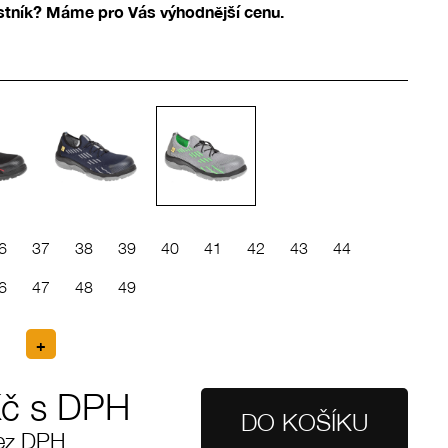
ostník? Máme pro Vás výhodnější cenu.
6
37
38
39
40
41
42
43
44
6
47
48
49
č s DPH
ez DPH