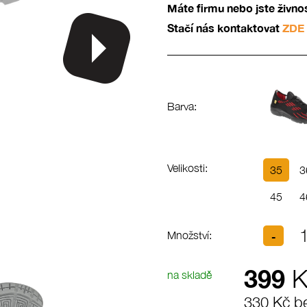
Máte firmu nebo jste živn
Stačí nás kontaktovat
ZDE
Barva:
Velikosti:
35
3
45
4
Množství:
399
K
na skladě
330 Kč b