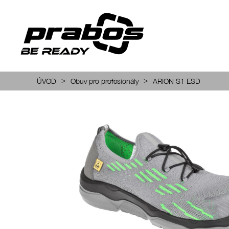
>
>
ÚVOD
Obuv pro profesionály
ARION S1 ESD