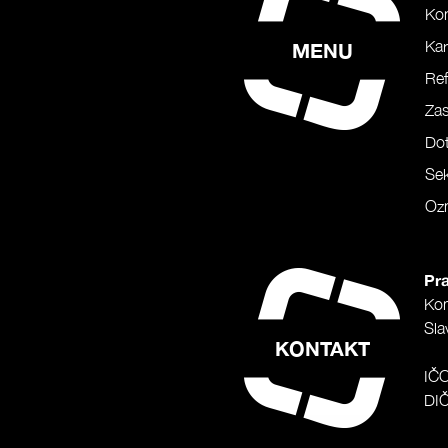
Ko
Kar
MENU
Ref
Za
Do
Sek
Oz
Pra
Ko
Sla
KONTAKT
IČ
DI