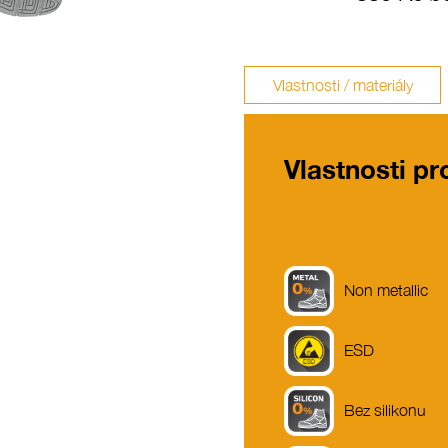
Vlastnosti / materiály
Vlastnosti p
Non metallic
ESD
Bez silikonu