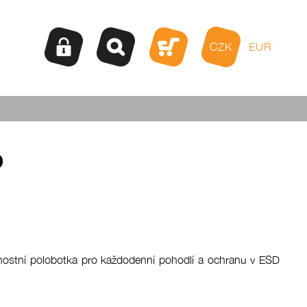
CZK
EUR
D
čnostní polobotka pro každodenní pohodlí a ochranu v ESD