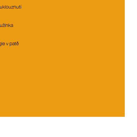
 uklouznutí
užinka
ie v patě