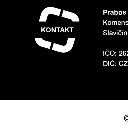
Prabos 
Komens
KONTAKT
Slavičí
IČO: 26
DIČ: C
©