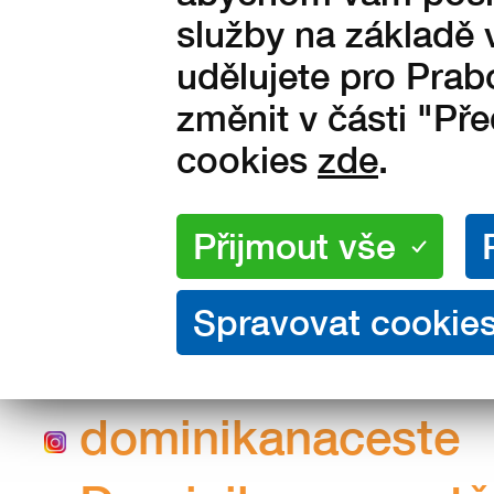
Procestovala sama J
služby na základě 
Japonska se dokonce
udělujete pro Prab
změnit v části "Př
úžasná? Její aktuál
cookies
zde
.
Arábii a po Arabské
úžasná jízda.
Musíme Vás ale varov
budete chtít vyrazit
dominikanaceste