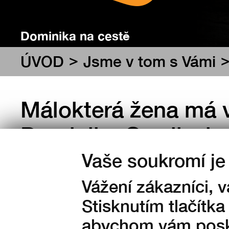
Dominika na cestě
>
ÚVOD
Jsme v tom s Vámi
Málokterá žena má v
Dominika Gawliczko
svém Facebooku pop
Vaše soukromí je 
není proto vůbec ná
Vážení zákazníci, 
Stisknutím tlačítka
úspěšných knih.
abychom vám posky