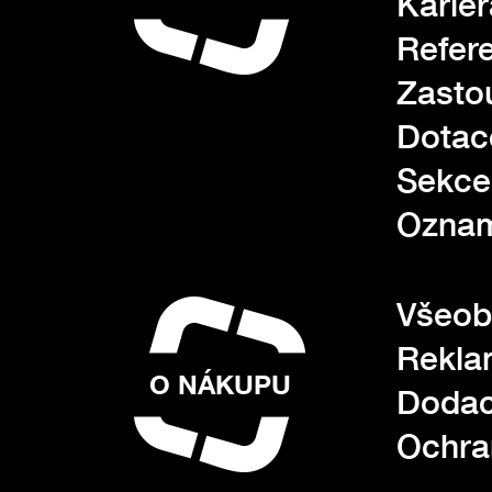
Kariér
Refer
Zasto
Dotac
Sekce
Oznam
Všeob
Rekla
O NÁKUPU
Dodac
Ochra