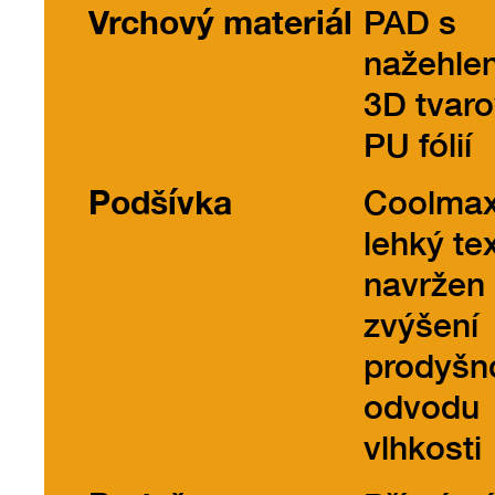
Vrchový materiál
PAD s
nažehle
3D tvar
PU fólií
Podšívka
Coolmax
lehký tex
navržen
zvýšení
prodyšno
odvodu
vlhkosti