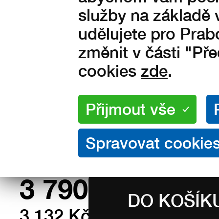
Barva:
služby na základě 
udělujete pro Prab
změnit v části "Př
Velikosti:
cookies
zde
.
40
41
42
43
44
47
48
49
Množství:
na skladě
3 790
Kč s DPH
3 132 Kč bez DPH