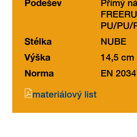
Podešev
Přímý ná
FREER
PU/PU/P
Stélka
NUBE
Výška
14,5 cm
Norma
EN 2034
materiálový list