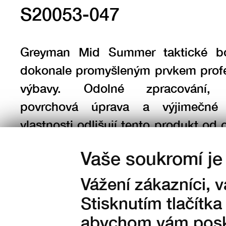
S20053-047
Greyman Mid Summer taktické bo
dokonale promyšleným prvkem profe
výbavy. Odolné zpracování, 
povrchová úprava a výjimečné 
vlastnosti odlišují tento produkt od 
bot. Bez membrány, prodyšné a v
Vaše soukromí je 
poskytují plný komfort v horkých dn
Vážení zákazníci, 
Stisknutím tlačítka
abychom vám posky