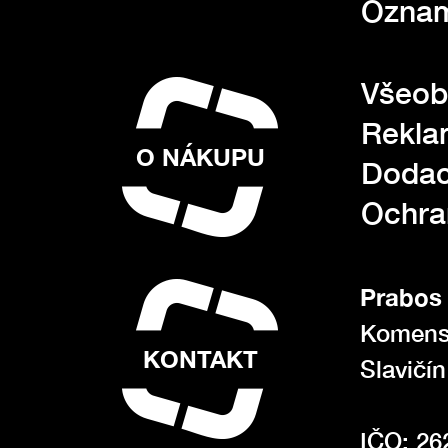
Oznam
Všeob
Rekla
O NÁKUPU
Dodac
Ochra
Prabos 
Komens
KONTAKT
Slavičí
IČO: 26