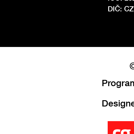
DIČ: C
©
Progra
Design