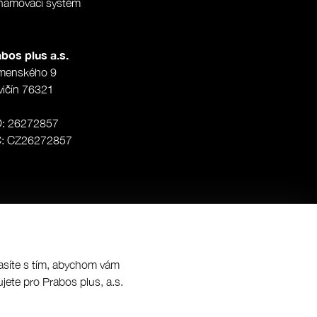
namovací systém
bos plus a.s.
menského 9
vičín 76321
O: 26272857
Č: CZ26272857
lasíte s tím, abychom vám
jete pro Prabos plus, a.s.