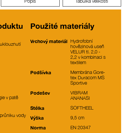
Popis
Tabulka velikostí
roduktu
Použité materiály
Vrchový materiál
Hydrofobní
 uklouznutí
hovězinová useň
VELUR tl. 2,0 -
2,2 v kombinaci s
textilem
Podšívka
Membrána Gore-
tex Duracom MS
Sportive
Podešev
VIBRAM
ie v patě
ANANASI
Stélka
SOFTHEEL
 průniku vody
Výška
9,5 cm
Norma
EN 20347