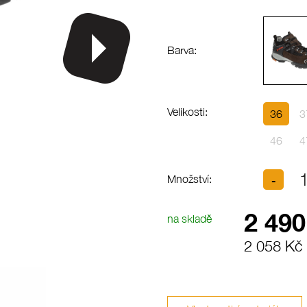
Barva:
Velikosti:
36
3
46
4
Množství:
2 490
na skladě
2 058 Kč