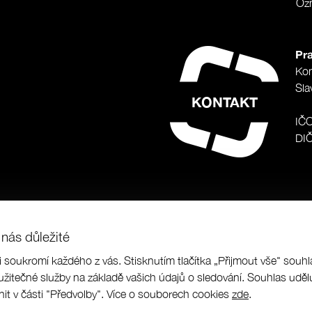
Oz
Pra
Ko
Sla
KONTAKT
IČ
DI
nás důležité
si soukromí každého z vás. Stisknutím tlačítka „Přijmout vše" souh
us a.s.
|
Programing by
|
designed by
užitečné služby na základě vašich údajů o sledování. Souhlas udělu
it v části "Předvolby". Více o souborech cookies
zde
.