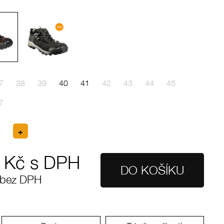
7
38
39
40
41
42
43
44
45
7
Kč s DPH
 bez DPH