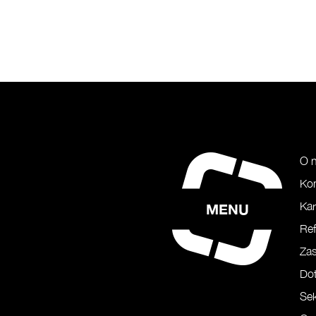
O 
Ko
Kar
MENU
Ref
Za
Do
Sek