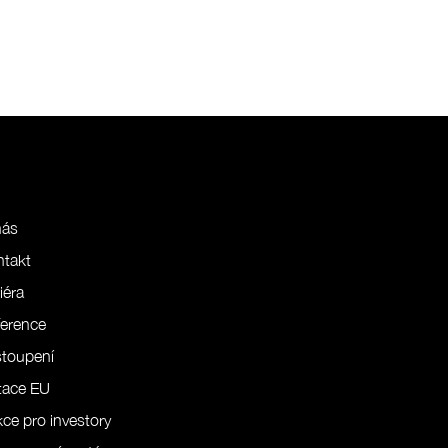
nás
ntakt
iéra
erence
stoupení
tace EU
ce pro investory