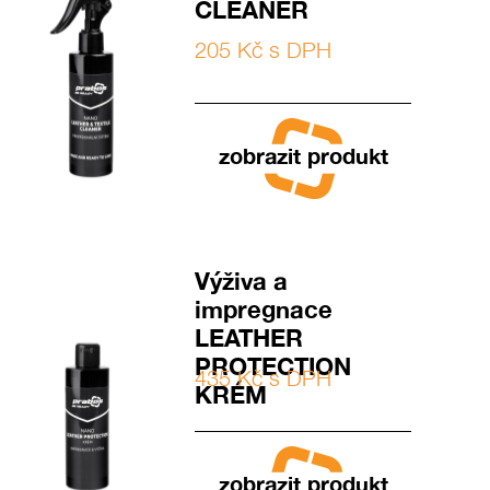
CLEANER
205 Kč s DPH
zobrazit produkt
Výživa a
impregnace
LEATHER
PROTECTION
435 Kč s DPH
KRÉM
zobrazit produkt