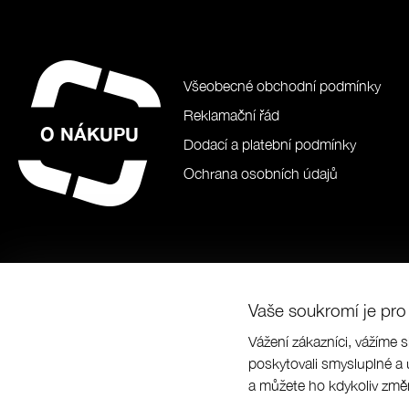
Všeobecné obchodní podmínky
Reklamační řád
O NÁKUPU
Dodací a platební podmínky
Ochrana osobních údajů
Vaše soukromí je pro 
Vážení zákazníci, vážíme 
© Prabos pl
poskytovali smysluplné a 
a můžete ho kdykoliv změn