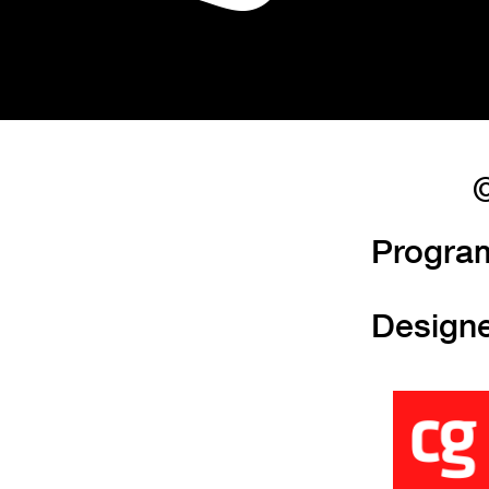
©
Progra
Design