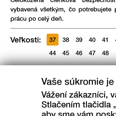
vybavená všetkým, čo potrebujete 
prácu po celý deň.
Veľkosti:
37
38
39
40
41
44
45
46
47
48
Množstvo:
Vaše súkromie je 
na sklade
Vážení zákazníci, 
1 750
Kč s DPH
Stlačením tlačidla 
aby sme vám posky