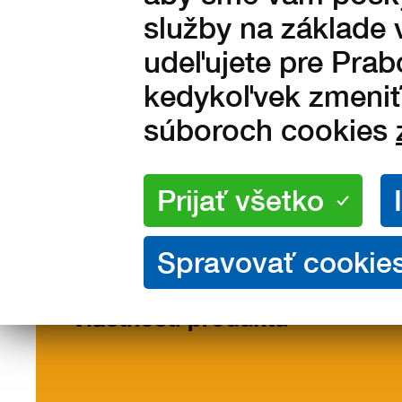
1 446 Kč bez DPH
služby na základe 
udeľujete pre Prab
kedykoľvek zmeniť 
súboroch cookies
Vlastnosti
Popis
Ta
/ materiály
veľ
Vlastnosti produktu