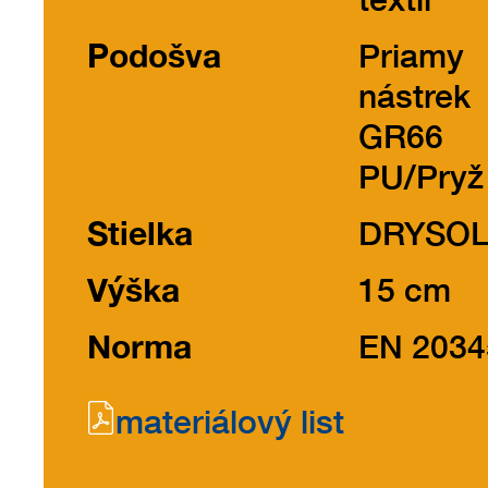
Podošva
Priamy
nástrek
GR66
PU/Pryž
Stielka
DRYSO
Výška
15 cm
Norma
EN 2034
materiálový list