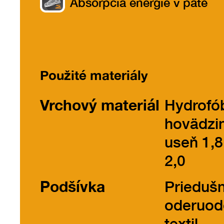
Absorpcia energie v päte
Použité materiály
Vrchový materiál
Hydrofó
hovädzi
useň 1,8
2,0
Podšívka
Prieduš
oderuod
textil