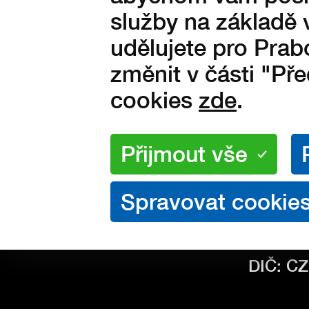
Všeob
služby na základě 
Rekla
udělujete pro Prab
O NÁKUPU
Dodac
změnit v části "Př
Ochra
cookies
zde
.
Prabos 
Komens
KONTAKT
Slavičí
IČO: 26
DIČ: C