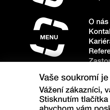
O nás
Konta
MENU
Kariér
Refer
Zasto
Dotac
Vaše soukromí je 
Sekce
Vážení zákazníci, 
Oznam
Stisknutím tlačítka
abychom vám posky