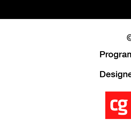
©
Progra
Design